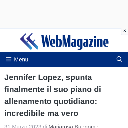
Vai
al
contenuto
Menu
Jennifer Lopez, spunta
finalmente il suo piano di
allenamento quotidiano:
incredibile ma vero
31 Marzo 2023
di
Mariarosa Buonomo