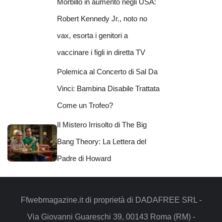
Morbillo in aumento negli USA:
Robert Kennedy Jr., noto no
vax, esorta i genitori a
vaccinare i figli in diretta TV
Polemica al Concerto di Sal Da
Vinci: Bambina Disabile Trattata
Come un Trofeo?
Il Mistero Irrisolto di The Big
Bang Theory: La Lettera del
Padre di Howard
Ffwebmagazine.it di proprietà di DADAFREE SRL -
Via Giovanni Guareschi 39, 00143 Roma (RM) -