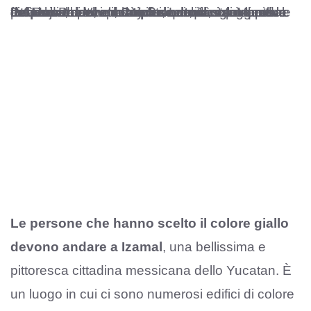
Le persone che hanno scelto il colore rosa devono andare a Jaipur
, anche nota come la città rosa, dato che anche qui questo è il colore prevalente per i palazzi e le mura, a partire dal famoso Palazzo dei Venti. La città è la capitale del Rajasthan, una confusionaria e suggestiva città indiana che custodisce meraviglie quali Palazzo dei Venti, City Palace, Jantar Mantar e Jal Mahal.
Le persone che hanno scelto il colore giallo
devono andare a Izamal
, una bellissima e
pittoresca cittadina messicana dello Yucatan. È
un luogo in cui ci sono numerosi edifici di colore