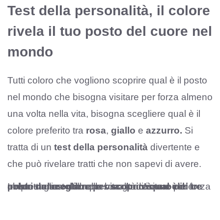
Test della personalità, il colore
rivela il tuo posto del cuore nel
mondo
Tutti coloro che vogliono scoprire qual è il posto
nel mondo che bisogna visitare per forza almeno
una volta nella vita, bisogna scegliere qual è il
colore preferito tra
rosa
,
giallo
e
azzurro.
Si
tratta di un
test della personalità
divertente e
che può rivelare tratti che non sapevi di avere.
In questo test della personalità
c’è uno dei tre colori da scegliere per scoprire qual è il posto nel mondo
che bisogna visitare per forza almeno una volta nella vita. Andiamo a vedere nel dettaglio.