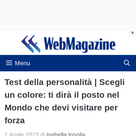
Vai
al
contenuto
Menu
Test della personalità | Scegli
un colore: ti dirà il posto nel
Mondo che devi visitare per
forza
1 Aprile 2023
di
Isabella Insolia