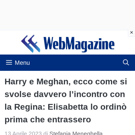
Vai
al
contenuto
Menu
Harry e Meghan, ecco come si
svolse davvero l’incontro con
la Regina: Elisabetta lo ordinò
prima che entrassero
13 Aprile 2023
di
Stefania Meneghella