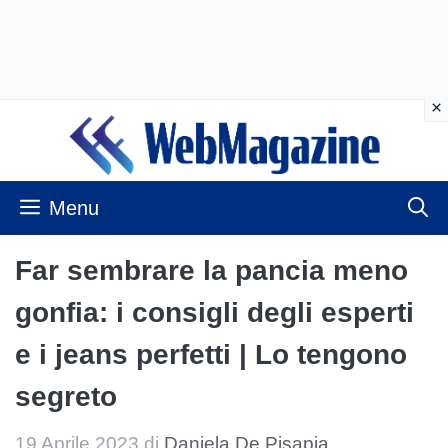
Vai
al
contenuto
Menu
Far sembrare la pancia meno
gonfia: i consigli degli esperti
e i jeans perfetti | Lo tengono
segreto
19 Aprile 2023
di
Daniela De Pisapia