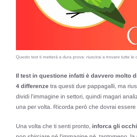
Questo test ti metterà a dura prova: riuscirai a trovare tutte l
Il test in questione infatti è davvero
molto di
4 differenze
tra questi due pappagalli, ma riusc
dividi l’immagine in settori, quindi magari ana
una per volta. Ricorda però che dovrai essere
Una volta che ti senti pronto,
inforca gli occhi
non sbirciare né l’immagine né, tantomeno, la 