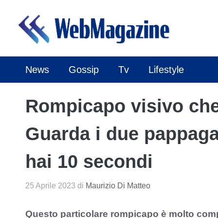
Vai
al
contenuto
News
Gossip
Tv
Lifestyle
Rompicapo visivo che 
Guarda i due pappagall
hai 10 secondi
25 Aprile 2023
di
Maurizio Di Matteo
Questo particolare rompicapo è molto comples