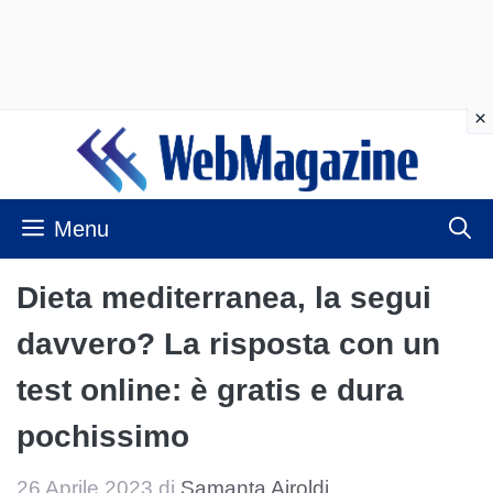
Vai
al
contenuto
Menu
Dieta mediterranea, la segui
davvero? La risposta con un
test online: è gratis e dura
pochissimo
26 Aprile 2023
di
Samanta Airoldi