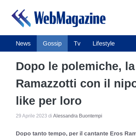
Vai
al
contenuto
News
Gossip
Tv
Lifestyle
Dopo le polemiche, la
Ramazzotti con il nip
like per loro
29 Aprile 2023
di
Alessandra Buontempi
Dopo tanto tempo, per il cantante Eros Rama