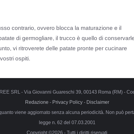
lusso contrario, ovvero blocca la maturazione e il
atate di germogliare, il trucco è quello di conservarl
o, vi ritroverete delle patate pronte per cucinare
ostri ospiti.
REE SRL - Via Giovanni Guareschi 39, 00143 Roma (RM) - Codi
Redazione
-
Privacy Policy
-
Disclaimer
quanto viene aggiornato senza alcuna periodicità. Non può pertan
legge n. 62 del 07.03.2001
Copyright ©2026 - Tutti i diritti riservati