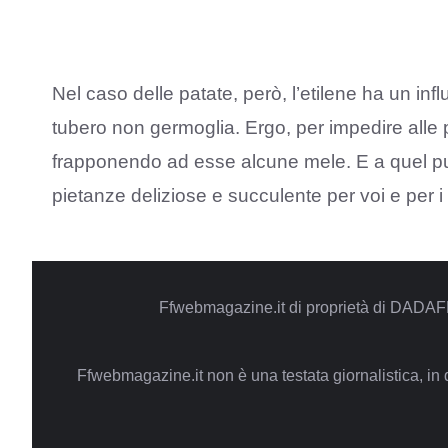
Nel caso delle patate, però, l’etilene ha un inf
tubero non germoglia. Ergo, per impedire alle p
frapponendo ad esse alcune mele. E a quel punt
pietanze deliziose e succulente per voi e per i v
Ffwebmagazine.it di proprietà di DADAF
Ffwebmagazine.it non è una testata giornalistica, in 