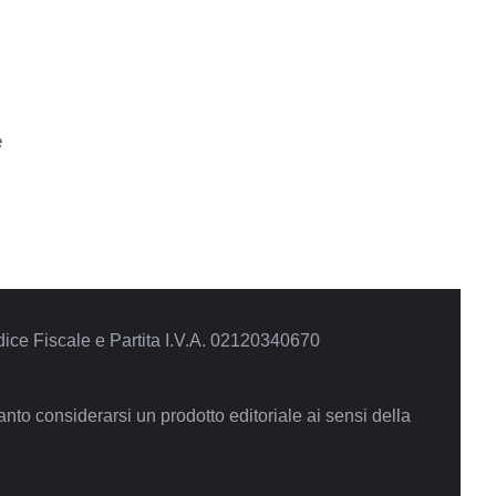
e
ce Fiscale e Partita I.V.A. 02120340670
to considerarsi un prodotto editoriale ai sensi della