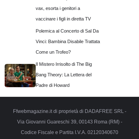
vax, esorta i genitori a
vaccinare i figli in diretta TV
Polemica al Concerto di Sal Da
Vinci: Bambina Disabile Trattata
Come un Trofeo?
Il Mistero Irrisolto di The Big
Bang Theory: La Lettera del
Padre di Howard
Ffwebmagazine.it di proprietà di DADAFREE SRL -
Via Giovanni Guareschi 39, 00143 Roma (RM) -
Codice Fiscale e Partita I.V.A. 02120340670