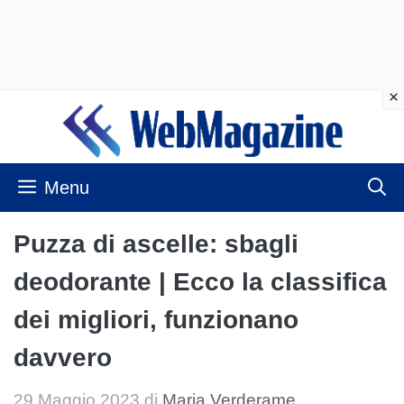
Vai
al
contenuto
Menu
Puzza di ascelle: sbagli
deodorante | Ecco la classifica
dei migliori, funzionano
davvero
29 Maggio 2023
di
Maria Verderame