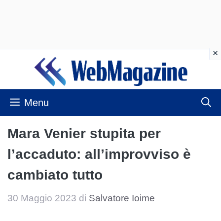
Vai
al
contenuto
Menu
Mara Venier stupita per
l’accaduto: all’improvviso è
cambiato tutto
30 Maggio 2023
di
Salvatore Ioime