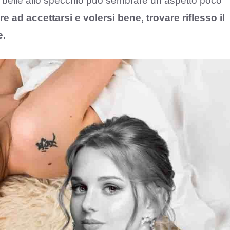
si belle allo specchio può sembrare un aspetto poco
e ad accettarsi e volersi bene, trovare riflesso il
e.