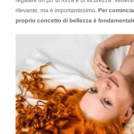
regalare un po’ di forza e di sicurezza. Veder
rilevante, ma è importantissimo
. Per cominciar
proprio concetto di bellezza è fondamental