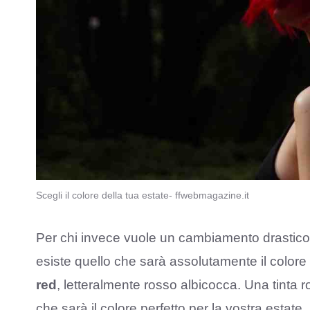
Scegli il colore della tua estate- ffwebmagazine.it
Per chi invece vuole un cambiamento drastico e
esiste quello che sarà assolutamente il colore
red
, letteralmente rosso albicocca. Una tinta
che sarà il colore perfetto per la vostra estate