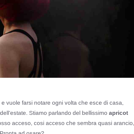
 vuole farsi notare ogni volta che esce di casa,
 dell’estate. Stiamo parlando del bellissimo
apricot
 rosso acceso, cosi acceso che sembra quasi arancio
. Pronta ad osare?