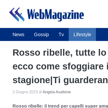
Vai
al
contenuto
News
Gossip
Tv
Lifestyle
Rosso ribelle, tutte l
ecco come sfoggiare il
stagione|Ti guarderann
2 Giugno 2023
di
Angela Avallone
Rosso ribelle: il trend per capelli super ama