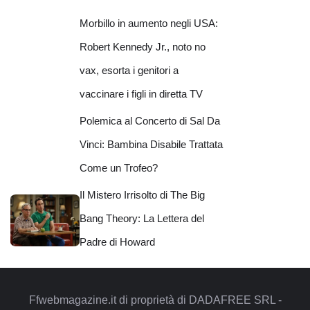
Morbillo in aumento negli USA:
Robert Kennedy Jr., noto no
vax, esorta i genitori a
vaccinare i figli in diretta TV
Polemica al Concerto di Sal Da
Vinci: Bambina Disabile Trattata
Come un Trofeo?
Il Mistero Irrisolto di The Big
Bang Theory: La Lettera del
Padre di Howard
Ffwebmagazine.it di proprietà di DADAFREE SRL -