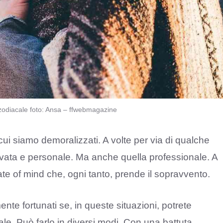
 zodiacale foto: Ansa – ffwebmagazine
 cui siamo demoralizzati. A volte per via di qualche
rivata e personale. Ma anche quella professionale. A
ate of mind che, ogni tanto, prende il sopravvento.
nte fortunati se, in queste situazioni, potrete
ale. Può farlo in diversi modi. Con una battuta