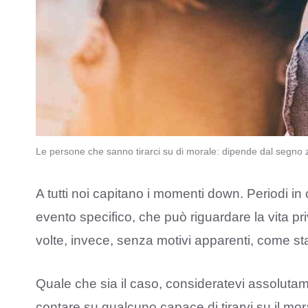
Le persone che sanno tirarci su di morale: dipende dal segno
A tutti noi capitano i momenti down. Periodi in
evento specifico, che può riguardare la vita p
volte, invece, senza motivi apparenti, come st
Quale che sia il caso, consideratevi assolutame
contare su qualcuno capace di tirarvi su il mor