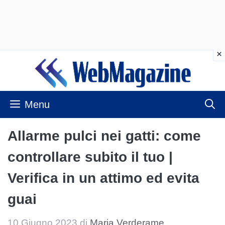
Vai
al
contenuto
Menu
Allarme pulci nei gatti: come
controllare subito il tuo |
Verifica in un attimo ed evita
guai
10 Giugno 2023
di
Maria Verderame