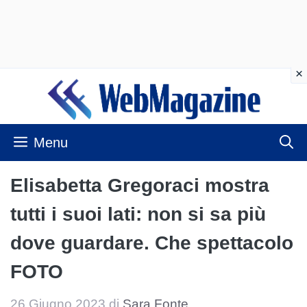
Vai
al
contenuto
Menu
Elisabetta Gregoraci mostra
tutti i suoi lati: non si sa più
dove guardare. Che spettacolo
FOTO
26 Giugno 2023
di
Sara Fonte