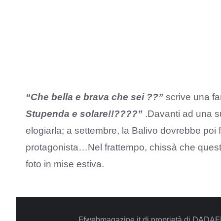
“Che bella e brava che sei ??”
scrive una fa
Stupenda e solare!!????”
.Davanti ad una sua
elogiarla; a settembre, la Balivo dovrebbe poi f
protagonista…Nel frattempo, chissà che questa
foto in mise estiva.
Ffwebmagazine.it di proprietà di DADAF