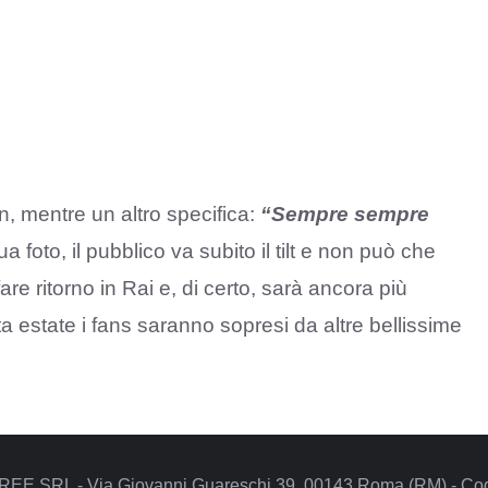
n, mentre un altro specifica:
“Sempre sempre
 foto, il pubblico va subito il tilt e non può che
are ritorno in Rai e, di certo, sarà ancora più
 estate i fans saranno sopresi da altre bellissime
REE SRL - Via Giovanni Guareschi 39, 00143 Roma (RM) - Codi