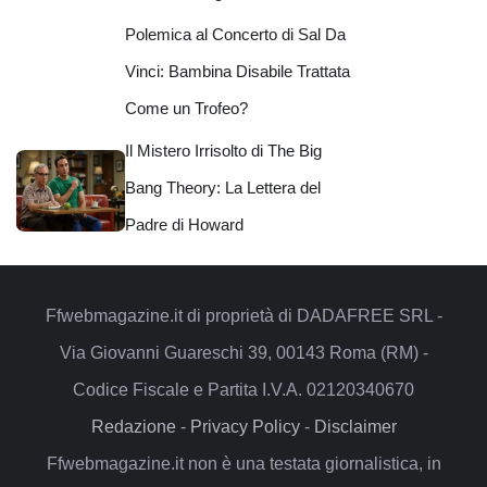
Polemica al Concerto di Sal Da
Vinci: Bambina Disabile Trattata
Come un Trofeo?
Il Mistero Irrisolto di The Big
Bang Theory: La Lettera del
Padre di Howard
Ffwebmagazine.it di proprietà di DADAFREE SRL -
Via Giovanni Guareschi 39, 00143 Roma (RM) -
Codice Fiscale e Partita I.V.A. 02120340670
Redazione
-
Privacy Policy
-
Disclaimer
Ffwebmagazine.it non è una testata giornalistica, in