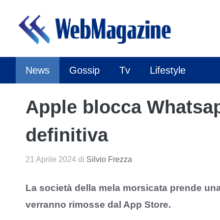
Vai
al
contenuto
News
Gossip
Tv
Lifestyle
Apple blocca Whatsap
definitiva
21 Aprile 2024
di
Silvio Frezza
La società della mela morsicata prende u
verranno rimosse dal App Store.