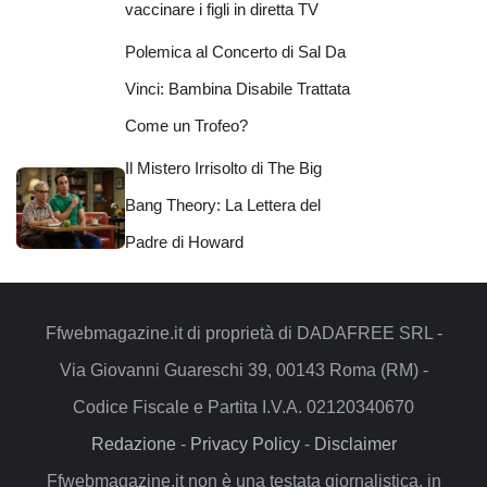
vaccinare i figli in diretta TV
Polemica al Concerto di Sal Da
Vinci: Bambina Disabile Trattata
Come un Trofeo?
Il Mistero Irrisolto di The Big
Bang Theory: La Lettera del
Padre di Howard
Ffwebmagazine.it di proprietà di DADAFREE SRL -
Via Giovanni Guareschi 39, 00143 Roma (RM) -
Codice Fiscale e Partita I.V.A. 02120340670
Redazione
-
Privacy Policy
-
Disclaimer
Ffwebmagazine.it non è una testata giornalistica, in