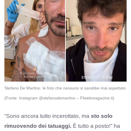
Stefano De Martino: le foto che nessuno si sarebbe mai aspettato
(Fonte: Instagram @stefanodemartino – Ffwebmagazine.it)
“Sono ancora tutto incerottato, ma
sto solo
rimuovendo dei tatuaggi.
È tutto a posto!” ha