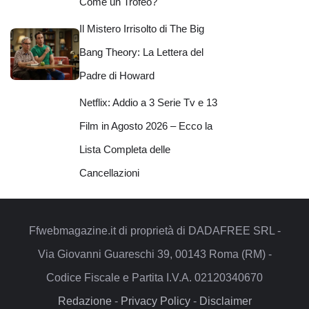
Come un Trofeo?
Il Mistero Irrisolto di The Big
Bang Theory: La Lettera del
Padre di Howard
Netflix: Addio a 3 Serie Tv e 13
Film in Agosto 2026 – Ecco la
Lista Completa delle
Cancellazioni
Ffwebmagazine.it di proprietà di DADAFREE SRL -
Via Giovanni Guareschi 39, 00143 Roma (RM) -
Codice Fiscale e Partita I.V.A. 02120340670
Redazione
-
Privacy Policy
-
Disclaimer