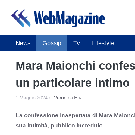
Vai
al
contenuto
News
Gossip
Tv
Lifestyle
Mara Maionchi confess
un particolare intimo
1 Maggio 2024
di
Veronica Elia
La confessione inaspettata di Mara Maionchi
sua intimità, pubblico incredulo.