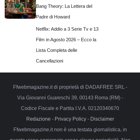
Bang Theory: La Lettera del
Padre di Howard
Netflix: Addio a 3 Serie Tv e 13
Film in Agosto 2026 – Ecco la
Lista Completa delle
Cancellazioni
Ffwebmagazine.it di proprietà di DADAFREE SRL -
Via Giovanni Guareschi 39, 00143 Roma (RM) -
Codice Fiscale e Partita I.V.A. 02120340670
Redazione
-
Privacy Policy
-
Disclaimer
Ffwebmagazine.it non è una testata giornalistica, in