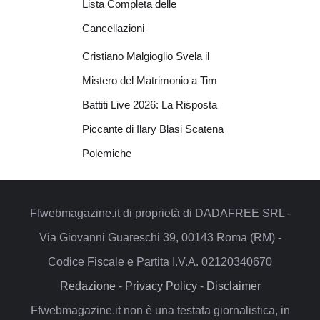
Lista Completa delle
Cancellazioni
Cristiano Malgioglio Svela il
Mistero del Matrimonio a Tim
Battiti Live 2026: La Risposta
Piccante di Ilary Blasi Scatena
Polemiche
Ffwebmagazine.it di proprietà di DADAFREE SRL -
Via Giovanni Guareschi 39, 00143 Roma (RM) -
Codice Fiscale e Partita I.V.A. 02120340670
Redazione
-
Privacy Policy
-
Disclaimer
Ffwebmagazine.it non è una testata giornalistica, in