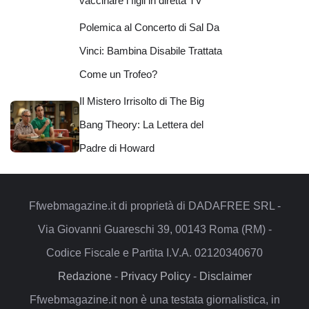
vaccinare i figli in diretta TV
Polemica al Concerto di Sal Da
Vinci: Bambina Disabile Trattata
Come un Trofeo?
Il Mistero Irrisolto di The Big
Bang Theory: La Lettera del
Padre di Howard
Ffwebmagazine.it di proprietà di DADAFREE SRL -
Via Giovanni Guareschi 39, 00143 Roma (RM) -
Codice Fiscale e Partita I.V.A. 02120340670
Redazione
-
Privacy Policy
-
Disclaimer
Ffwebmagazine.it non è una testata giornalistica, in