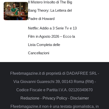
Il Mistero Irrisolto di The Big
Bang Theory: La Lettera del
Padre di Howard
Netflix: Addio a 3 Serie Tv e 13
Film in Agosto 2026 – Ecco la
Lista Completa delle
Cancellazioni
Ffwebmagazine.it di proprietà di DADAFREE SRL -
Via Giovanni Guareschi 39, 00143 Roma (RM) -
Codice Fiscale e Partita I.V.A. 02120340670
Redazione
-
Privacy Policy
-
Disclaimer
Ffwebmagazine.it non è una testata giornalistica, in