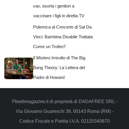
vax, esorta i genitori a
vaccinare i figli in diretta TV
Polemica al Concerto di Sal Da
Vinci: Bambina Disabile Trattata
Come un Trofeo?
Il Mistero Irrisolto di The Big
Bang Theory: La Lettera del
Padre di Howard
Ffwebmagazine.it di proprietà di DADAFREE SRL -
Via Giovanni Guareschi 39, 00143 Roma (RM) -
Codice Fiscale e Partita I.V.A. 02120340670