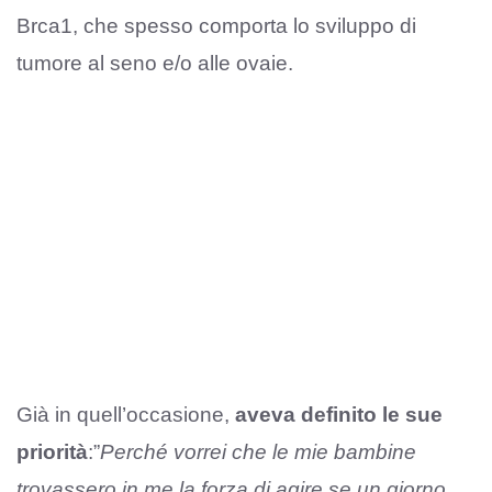
Brca1, che spesso comporta lo sviluppo di
tumore al seno e/o alle ovaie.
Già in quell’occasione,
aveva definito le sue
priorità
:”
Perché vorrei che le mie bambine
trovassero in me la forza di agire se un giorno