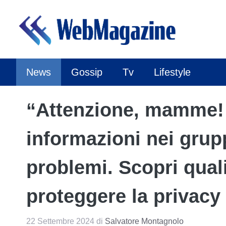
Vai
al
contenuto
News
Gossip
Tv
Lifestyle
“Attenzione, mamme! 
informazioni nei gru
problemi. Scopri qua
proteggere la privacy d
22 Settembre 2024
di
Salvatore Montagnolo