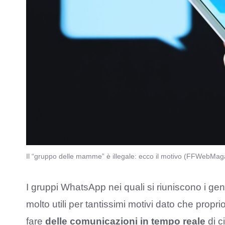
Il “gruppo delle mamme” è illegale: ecco il motivo (FFWebMaga
I gruppi WhatsApp nei quali si riuniscono i ge
molto utili per tantissimi motivi dato che propr
fare
delle comunicazioni in tempo reale
di c