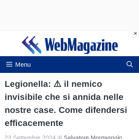
Vai
al
contenuto
Menu
Legionella: ⚠️ il nemico
invisibile che si annida nelle
nostre case. Come difendersi
efficacemente
23 Settembre 2024
di
Salvatore Montagnolo