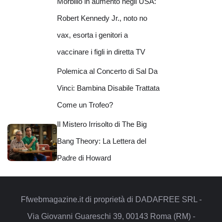
Morbillo in aumento negli USA:
Robert Kennedy Jr., noto no
vax, esorta i genitori a
vaccinare i figli in diretta TV
Polemica al Concerto di Sal Da
Vinci: Bambina Disabile Trattata
Come un Trofeo?
Il Mistero Irrisolto di The Big
Bang Theory: La Lettera del
Padre di Howard
Ffwebmagazine.it di proprietà di DADAFREE SRL -
Via Giovanni Guareschi 39, 00143 Roma (RM) -