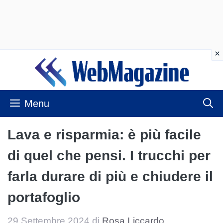
Vai
al
contenuto
Menu
Lava e risparmia: è più facile
di quel che pensi. I trucchi per
farla durare di più e chiudere il
portafoglio
29 Settembre 2024
di
Rosa Liccardo