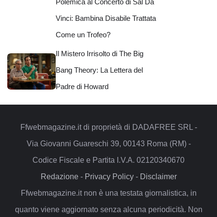
Polemica al Concerto di Sal Da
Vinci: Bambina Disabile Trattata
Come un Trofeo?
Il Mistero Irrisolto di The Big
Bang Theory: La Lettera del
Padre di Howard
Ffwebmagazine.it di proprietà di DADAFREE SRL -
Via Giovanni Guareschi 39, 00143 Roma (RM) -
Codice Fiscale e Partita I.V.A. 02120340670
Redazione
-
Privacy Policy
-
Disclaimer
Ffwebmagazine.it non è una testata giornalistica, in
quanto viene aggiornato senza alcuna periodicità. Non