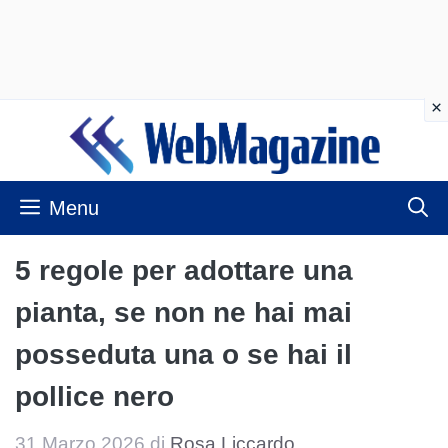
Vai
al
contenuto
Menu
5 regole per adottare una
pianta, se non ne hai mai
posseduta una o se hai il
pollice nero
31 Marzo 2026
di
Rosa Liccardo