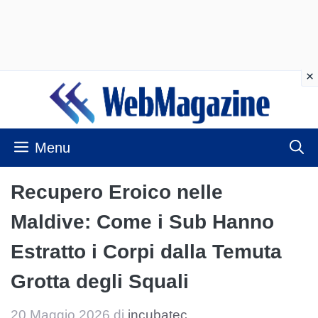
Vai
al
contenuto
Menu
Recupero Eroico nelle
Maldive: Come i Sub Hanno
Estratto i Corpi dalla Temuta
Grotta degli Squali
20 Maggio 2026
di
incubatec