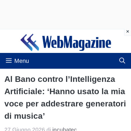
Vai
al
contenuto
Menu
Al Bano contro l’Intelligenza
Artificiale: ‘Hanno usato la mia
voce per addestrare generatori
di musica’
27 Giugno 2026
di
incubatec