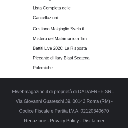
Lista Completa delle
Cancellazioni
Cristiano Malgioglio Svela il
Mistero del Matrimonio a Tim
Battiti Live 2026: La Risposta
Piccante di Ilary Blasi Scatena
Polemiche
Ffwebmagazine.it di proprietà di DADAFREE SRL -
Via Giovanni Guareschi 39, 00143 Roma (RM) -
Codice Fiscale e Partita I.V.A. 02120340670
Redazione
-
Privacy Policy
-
Disclaimer