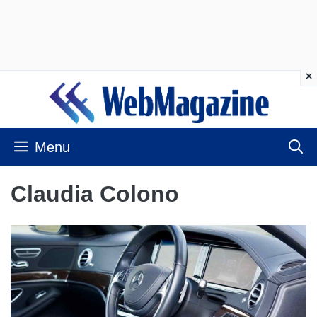
Vai
al
contenuto
Menu
Claudia Colono