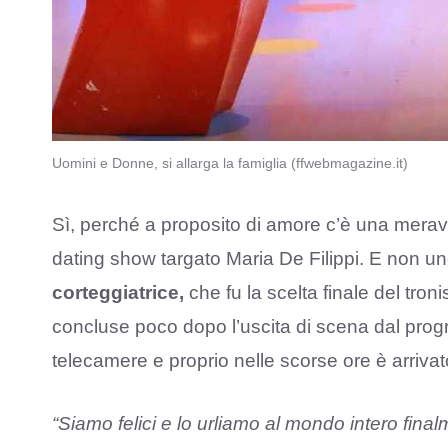
Uomini e Donne, si allarga la famiglia (ffwebmagazine.it)
Sì, perché a proposito di amore c’è una meravi
dating show targato Maria De Filippi. E non uno
corteggiatrice,
che fu la scelta finale del tronis
concluse poco dopo l’uscita di scena dal progr
telecamere e proprio nelle scorse ore è arriva
“Siamo felici e lo urliamo al mondo intero fina