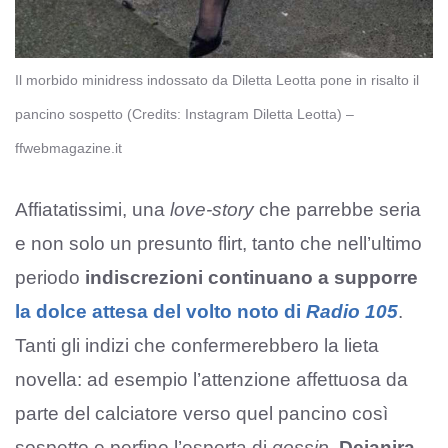
Il morbido minidress indossato da Diletta Leotta pone in risalto il
pancino sospetto (Credits: Instagram Diletta Leotta) –
ffwebmagazine.it
Affiatatissimi, una
love-story
che parrebbe seria
e non solo un presunto flirt, tanto che nell’ultimo
periodo
indiscrezioni continuano a supporre
la dolce attesa del volto noto di
Radio 105
.
Tanti gli indizi che confermerebbero la lieta
novella: ad esempio l’attenzione affettuosa da
parte del calciatore verso quel pancino così
sospetto e perfino l’esperta di
gossip
,
Deianira