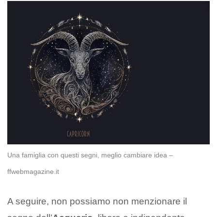
Una famiglia con questi segni, meglio cambiare idea –
ffwebmagazine.it
A seguire, non possiamo non menzionare il