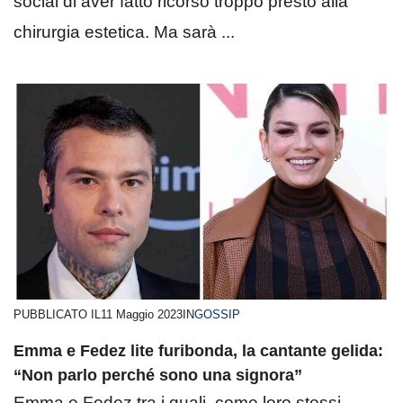
social di aver fatto ricorso troppo presto alla
chirurgia estetica. Ma sarà ...
PUBBLICATO IL
11 Maggio 2023
IN
GOSSIP
Emma e Fedez lite furibonda, la cantante gelida:
“Non parlo perché sono una signora”
Emma e Fedez tra i quali, come loro stessi