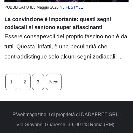
PUBBLICATO IL
3 Maggio 2023
IN
LIFESTYLE
La convinzione è importante: questi segni
zodiacali si sentono super affascinanti
Essere consapevoli del proprio fascino non è da
tutti. Questa, infatti, è una peculiarità che
contraddistingue solo alcuni segni zodiacali. ...
1
2
3
Next
Ffwebmagazine.it di proprietà di DADAFREE SRL -
Via Giovanni Guareschi 39, 00143 Roma (RM) -