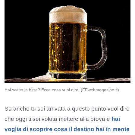
Hai scelto la birra? Ecco cosa vuol dire! (FFwebmagazine.it)
Se anche tu sei arrivata a questo punto vuol dire
che oggi ti sei voluta mettere alla prova e
hai
voglia di scoprire cosa il destino hai in mente