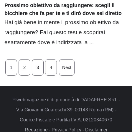
Prossimo obiettivo da raggiungere: scegli il
bicchiere che fa per te e ti dirò dove sei diretto
Hai già bene in mente il prossimo obiettivo da
raggiungere? Fai questo test e scoprirai
esattamente dove è indirizzata la ...
1
2
3
4
Next
Ffwebmagazine.it di proprietà di DADAFREE SRL -
Via Giovanni Guareschi 39, 00143 Roma (RM) -
Codice Fiscale e Partita I.V.A. 02120340670
Redazione
-
Privacy Policy
-
Disclaimer