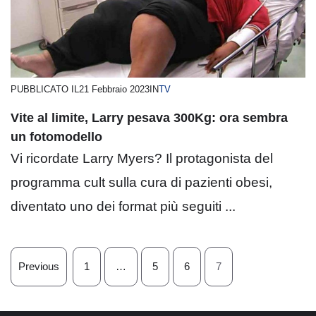
PUBBLICATO IL
21 Febbraio 2023
IN
TV
Vite al limite, Larry pesava 300Kg: ora sembra
un fotomodello
Vi ricordate Larry Myers? Il protagonista del
programma cult sulla cura di pazienti obesi,
diventato uno dei format più seguiti ...
Previous
1
…
5
6
7