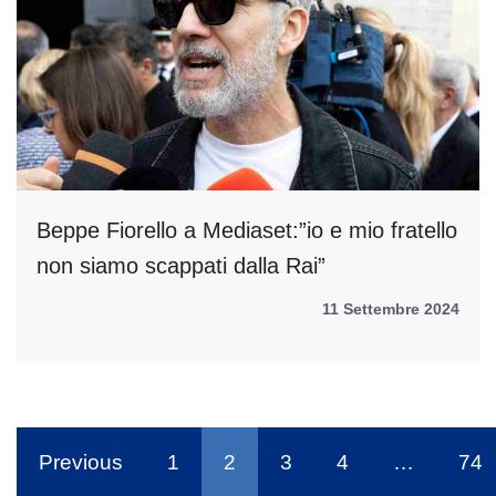
Beppe Fiorello a Mediaset:”io e mio fratello
non siamo scappati dalla Rai”
11 Settembre 2024
Previous
1
2
3
4
…
74