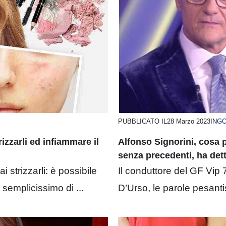
PUBBLICATO IL
28 Marzo 2023
IN
GO
izzarli ed infiammare il
Alfonso Signorini, cosa 
senza precedenti, ha det
 strizzarli: è possibile
Il conduttore del GF Vip
semplicissimo di ...
D’Urso, le parole pesantis