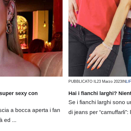
PUBBLICATO IL
23 Marzo 2023
IN
LI
 super sexy con
Hai i fianchi larghi? Nie
Se i fianchi larghi sono 
cia a bocca aperta i fan
di jeans per “camuffarli”: 
 ed ...