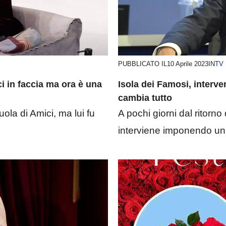
PUBBLICATO IL
10 Aprile 2023
IN
TV
ci in faccia ma ora è una
Isola dei Famosi, interve
cambia tutto
uola di Amici, ma lui fu
A pochi giorni dal ritorno
interviene imponendo un 