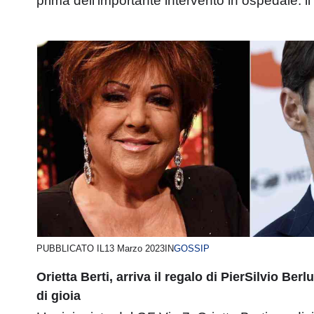
prima dell’importante intervento in ospedale: il 
PUBBLICATO IL
13 Marzo 2023
IN
GOSSIP
Orietta Berti, arriva il regalo di PierSilvio Ber
di gioia