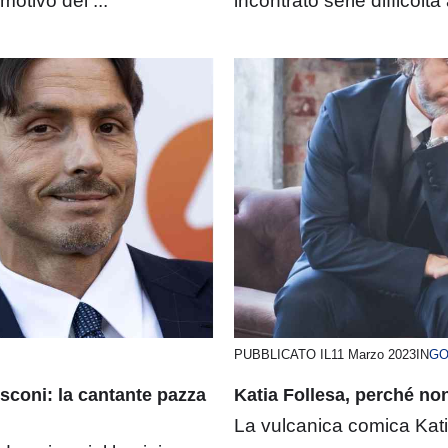
motivo del ...
incontrato serie difficoltà
PUBBLICATO IL
11 Marzo 2023
IN
GO
lusconi: la cantante pazza
Katia Follesa, perché non
La vulcanica comica Katia