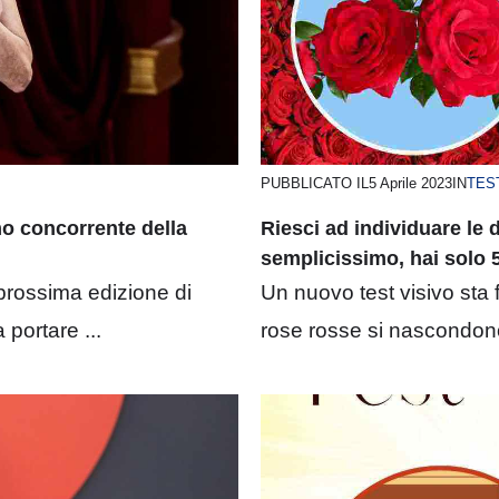
PUBBLICATO IL
5 Aprile 2023
IN
TES
mo concorrente della
Riesci ad individuare le
semplicissimo, hai solo 
 prossima edizione di
Un nuovo test visivo sta 
 portare ...
rose rosse si nascondono d